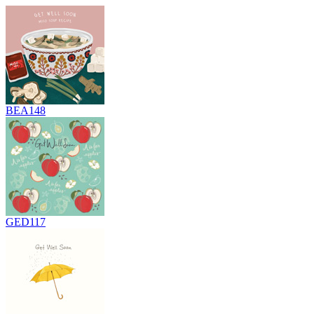
BEA148
GED117