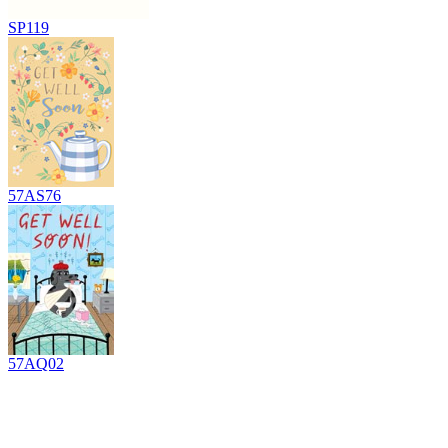
SP119
57AS76
57AQ02