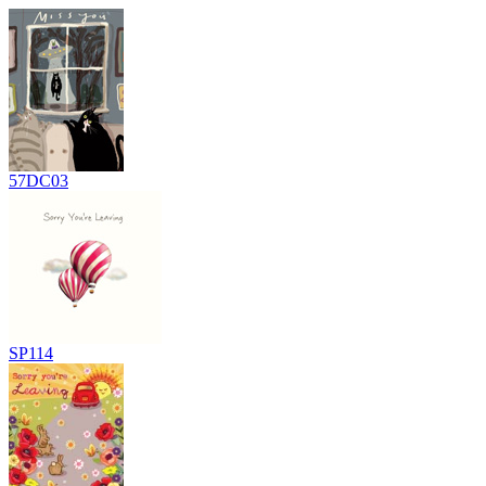
57DC03
SP114